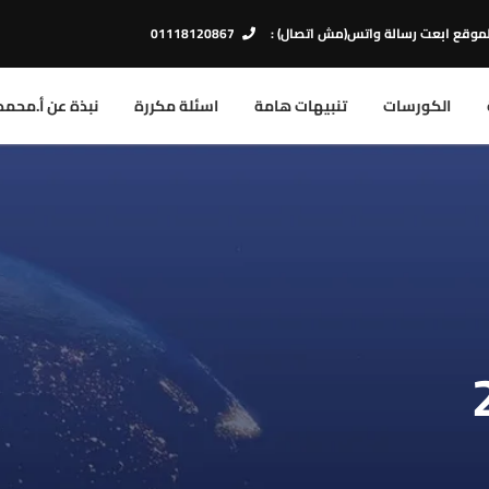
لموقع ابعت رسالة واتس(مش اتصال) :
01118120867
الكورسات
تنبيهات هامة
اسئلة مكررة
نبذة عن أ.محمد 