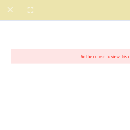
تسجيل الدخول
انشاء حساب لأول مرة
النمر
اوائل الامتحانات
PRIVACY POLICY
in the course to view this 
by
Seif