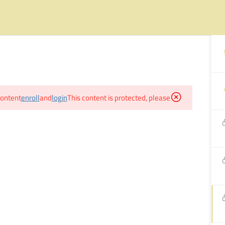
لموقع ابعت رسالة واتس(مش اتصال) :
01118120867
الكورسات
تنبيهات هامة
اسئلة مكررة
نبذة عن أ.محمد 
content!
enroll
and
login
This content is protected, please
كيفيه تسجيل الدخول على ابلكيشن elnemr-