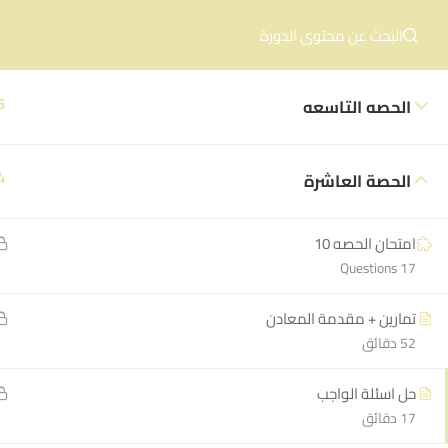
لو عند سؤال في المنهج:
01005727465
| لو عند مشكلة في ا
الرئيسية
5
الحصه التاسعه
4
الحصة العاشرة
آخر الأخبار
امتحان الحصه 10
online
17 Questions
تمارين + مقدمة المعادن
52 دقائق
حل اسئلة الواجب
17 دقائق