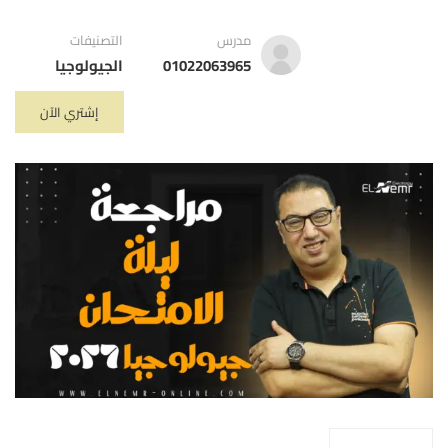
مدرس
التصنيفات
01022063965
الجيولوجيا
إشتري الآن